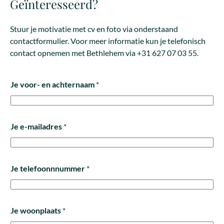
Geïnteresseerd?
Stuur je motivatie met cv en foto via onderstaand
contactformulier. Voor meer informatie kun je telefonisch
contact opnemen met Bethlehem via +31 627 07 03 55.
*
Je voor- en achternaam
*
M
o
t
i
Je e-mailadres
*
v
a
t
Je telefoonnnummer
*
i
e
c
v
Je woonplaats
*