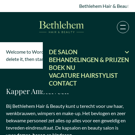
Bethlehem Hair & Beauty, d
DE SALON
Welcome to WordPress. This is your first post. Edit or
delete it, then start writing!
BEHANDELINGEN & PRIJZEN
BOEK NU
VACATURE HAIRSTYLIST
CONTACT
Kapper Amstelveen
Bij Bethlehem Hair & Beauty kunt u terecht voor uw haar,
wenkbrauwen, wimpers en make-up. Het bevlogen en zeer
bekwame personeel zet alles op alles voor een geweldig en
tevreden eindresultaat. De kapsalon en beauty salon is
voor
dames, heren
en
kinderen
.